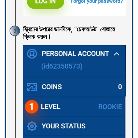
স্ক্রিনের উপরের ডানদিকে, “চেকআউট” বোতামে
3
ক্লিক করুন।