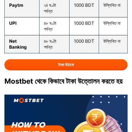
Paytm
২৪ ঘণ্টা
1000 BDT
উল্লিখিত না
পর্যন্ত
UPI
৪৮ ঘণ্টা
1000 BDT
উল্লিখিত না
পর্যন্ত
Net
৪৮ ঘণ্টা
1000 BDT
উল্লিখিত না
Banking
পর্যন্ত
টাকা উঠানো
Mostbet থেকে কিভাবে টাকা উত্তোলন করতে হয়