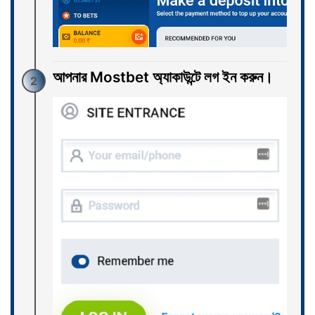
আপনার Mostbet অ্যাকাউন্টে লগ ইন করুন।
2