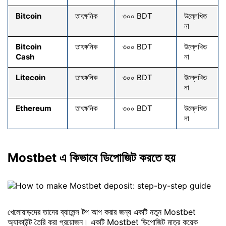
Bitcoin
তাৎক্ষনিক
৩০০ BDT
উল্লেখিত
না
Bitcoin
তাৎক্ষনিক
৩০০ BDT
উল্লেখিত
Cash
না
Litecoin
তাৎক্ষনিক
৩০০ BDT
উল্লেখিত
না
Ethereum
তাৎক্ষনিক
৩০০ BDT
উল্লেখিত
না
Mostbet এ কিভাবে ডিপোজিট করতে হয়
খেলোয়াড়দের তাদের ব্যালেন্স টপ আপ করার জন্য একটি নতুন Mostbet
অ্যাকাউন্ট তৈরি করা প্রয়োজন। একটি Mostbet ডিপোজিট মাত্র কয়েক