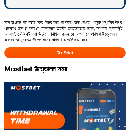
মনে রাখবেন অপেক্ষার সময় নির্ভর করে আপনার বেছে নেওয়া পেমেন্ট পদ্ধতির উপর।
এছাড়াও মনে রাখবেন যে সফলভাবে তহবিল উত্তোলনের জন্য, আপনার অ্যাকাউন্ট
অবশ্যই ভেরিফাই করা উচিত। নিশ্চিত করুন যে আপনি যে পরিমাণ উত্তোলন
করবেন তা নূন্যতম উত্তোলনের পরিমাণকে অতিক্রম করে।
টাকা উঠানো
Mostbet উত্তোলন সময়