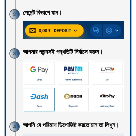
পেমেন্ট বিভাগে যান।
2
আপনার পছন্দসই পদ্ধতিটি নির্বাচন করুন।
3
আপনি যে পরিমাণ ডিপোজিট করতে চান তা লিখুন।
4