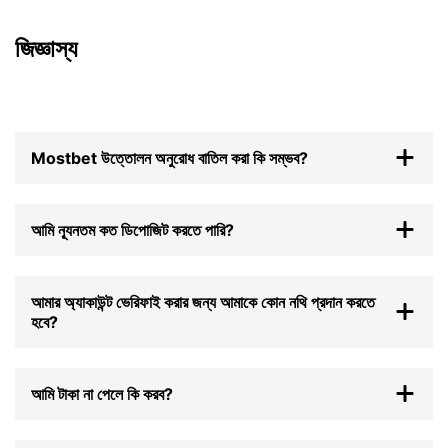
জিজ্ঞাস্য
Mostbet উত্তোলন অনুরোধ বাতিল করা কি সম্ভব?
Mostbet আপনাকে উত্তোলন অনুরোধ বাতিল করতে দেয়। তবে অর্ডার
দেওয়ার কয়েক ঘণ্টার মধ্যে এটি করা দরকার। এটি এখনও “মুলতুবি”
আমি ন্যূনতম কত ডিপোজিট করতে পারি?
অবস্থায় থাকা অবস্থায় আপনি এটি বাতিল করতে পারেন। প্রত্যাশিত
উত্তোলন বাতিল করতে, “প্রত্যাশিত উত্তোলন” লিঙ্কে ক্লিক করুন।
Mostbet এ ডিপোজিট করার সর্বনিম্ন পরিমাণ হল ৩০০ বাংলাদেশ টাকা।
আপনি নির্দেশাবলী অনুসরণ করে উত্তোলন অনুরোধ বাতিল করতে পারেন।
আমার অ্যাকাউন্ট ভেরিফাই করার জন্য আমাকে কোন নথি প্রদান করতে
হবে?
তহবিল উত্তোলনের জন্য যাচাইকরণ একটি বাধ্যতামূলক পদ্ধতি। এটি
সফলভাবে পাস করার জন্য, আপনাকে অবশ্যই কোম্পানিকে এমন নথি সরবরাহ
আমি টাকা না পেলে কি করব?
করতে হবে যা আপনার পরিচয় এবং প্রকৃত ঠিকানা (পাসপোর্ট, ড্রাইভারের
লাইসেন্স, ব্যাংক স্টেটমেন্ট বা ইউটিলিটি বিল) নিশ্চিত করতে পারে।
কখনও কখনও লেনদেন ব্যর্থতা ঘটতে পারে। এতে দোষের কিছু নেই।