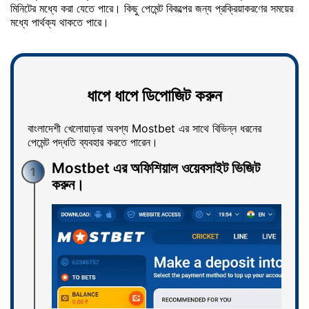
মিনিটের মধ্যে করা যেতে পারে। কিছু পেমেন্ট বিকল্পের জন্য প্রক্রিয়াকরণের সময়ের
মধ্যে পার্থক্য থাকতে পারে।
ধাপে ধাপে ডিপোজিট করুন
বাংলাদেশী খেলোয়াড়রা অবশ্য Mostbet এর সাথে বিভিন্ন ধরনের
পেমেন্ট পদ্ধতি ব্যবহার করতে পারেন।
Mostbet এর অফিশিয়াল ওয়েবসাইট ভিজিট
1
করুন।